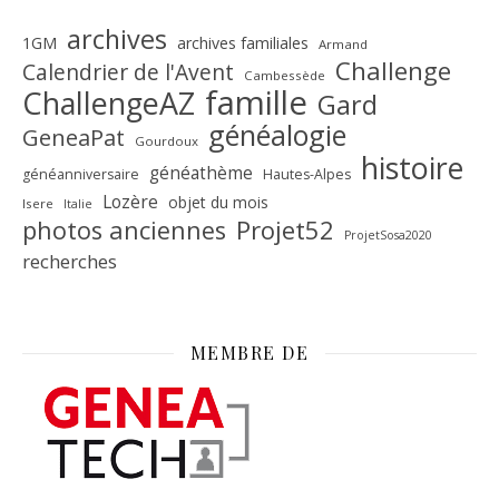
archives
1GM
archives familiales
Armand
Challenge
Calendrier de l'Avent
Cambessède
famille
ChallengeAZ
Gard
généalogie
GeneaPat
Gourdoux
histoire
généathème
généanniversaire
Hautes-Alpes
Lozère
objet du mois
Isere
Italie
Projet52
photos anciennes
ProjetSosa2020
recherches
MEMBRE DE