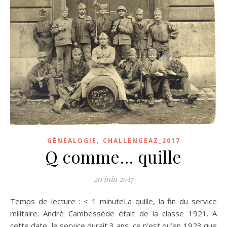
,
GÉNÉALOGIE
CHALLENGEAZ_2017
Q comme… quille
20 juin 2017
Temps de lecture : < 1 minuteLa quille, la fin du service
militaire. André Cambessède était de la classe 1921. A
cette date, le service durait 3 ans, ce n’est qu’en 1923 que