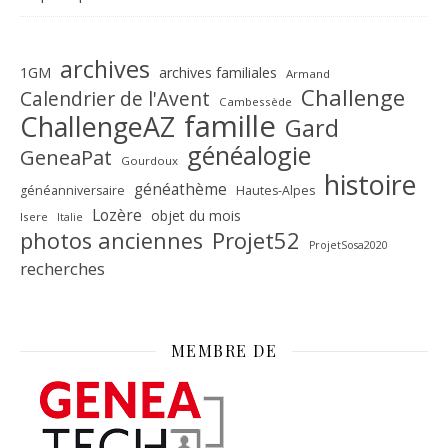
archives
1GM
archives familiales
Armand
Challenge
Calendrier de l'Avent
Cambessède
famille
ChallengeAZ
Gard
généalogie
GeneaPat
Gourdoux
histoire
généathème
généanniversaire
Hautes-Alpes
Lozère
objet du mois
Isere
Italie
Projet52
photos anciennes
ProjetSosa2020
recherches
MEMBRE DE