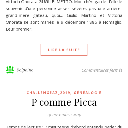
Vittoria Onorata GUGLIELMETTO. Mon chéri garde d’elle le
souvenir d’une personne assez sévère, pas une arrière-
grand-mère gâteau, quoi… Giulio Martino et Vittoria
Onorata se sont mariés le 9 décembre 1886 à Nomaglio.
Leur premier…
LIRE LA SUITE
su
Delphine
Commentaires fermés
,
CHALLENGEAZ_2019
GÉNÉALOGIE
P comme Picca
19 novembre 2019
Temps de lecture : 2 minutesJ’ai d’abord entendu parler du