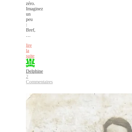
zéro.
Imaginez
un
peu
:
Bref,
…
lire
la
suite
Delphine
2
Commentaires