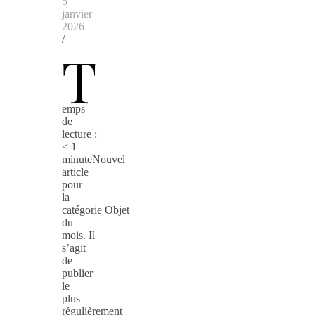
5
janvier
2026
/
T
emps
de
lecture :
< 1
minuteNouvel
article
pour
la
catégorie Objet
du
mois. Il
s’agit
de
publier
le
plus
régulièrement