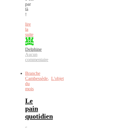
par
là
!
lire
la
suite
Delphine
Aucun
commentaire
Branche
Cambessède
,
L'objet
du
mois
Le
pain
quotidien