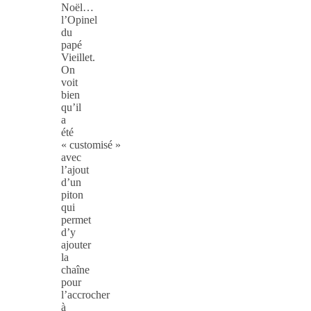
Noël…
l’Opinel
du
papé
Vieillet.
On
voit
bien
qu’il
a
été
« customisé »
avec
l’ajout
d’un
piton
qui
permet
d’y
ajouter
la
chaîne
pour
l’accrocher
à