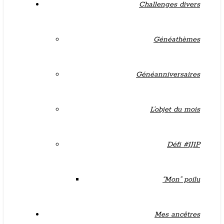
Challenges divers
Généathèmes
Généanniversaires
L’objet du mois
Défi #1J1P
“Mon” poilu
Mes ancêtres