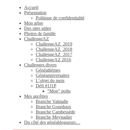
Accueil
Présentation
Politique de confidentialité
Mon arbre
Des sites utiles
Photos de famille
ChallengeAZ
ChallengeAZ_2019
ChallengeAZ_2018
ChallengeAZ_2017
ChallengeAZ 2016
Challenges divers
Généathèmes
Généanniversaires
L’objet du mois
Défi #1J1P
“Mon” poilu
Mes ancêtres
Branche Valmalle
Branche Gourdoux
Branche Cambessède
Branche Meynadier
Du côté des généablogueurs…