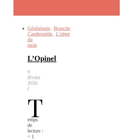
Généalogie
,
Branche
Cambessède
,
L'objet
du
mois
L’Opinel
9
février
2026
/
T
emps
de
lecture :
< 1