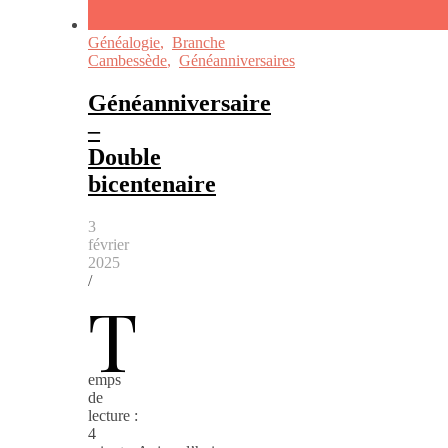
Généalogie
,
Branche
Cambessède
,
Généanniversaires
Généanniversaire
–
Double
bicentenaire
3
février
2025
/
T
emps
de
lecture :
4