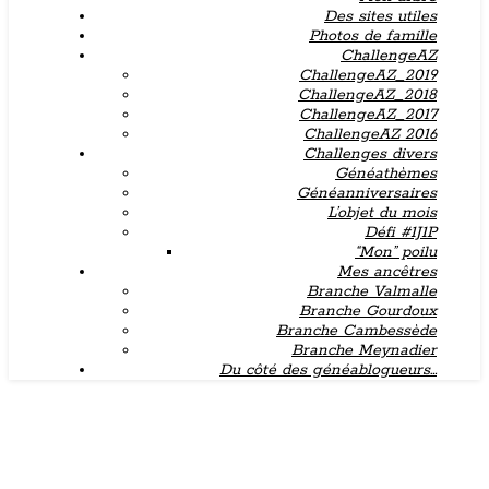
Des sites utiles
Photos de famille
ChallengeAZ
ChallengeAZ_2019
ChallengeAZ_2018
ChallengeAZ_2017
ChallengeAZ 2016
Challenges divers
Généathèmes
Généanniversaires
L’objet du mois
Défi #1J1P
“Mon” poilu
Mes ancêtres
Branche Valmalle
Branche Gourdoux
Branche Cambessède
Branche Meynadier
Du côté des généablogueurs…