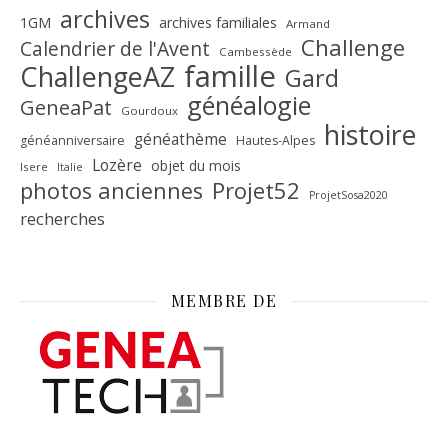
archives
1GM
archives familiales
Armand
Challenge
Calendrier de l'Avent
Cambessède
famille
ChallengeAZ
Gard
généalogie
GeneaPat
Gourdoux
histoire
généathème
généanniversaire
Hautes-Alpes
Lozère
objet du mois
Isere
Italie
Projet52
photos anciennes
ProjetSosa2020
recherches
MEMBRE DE