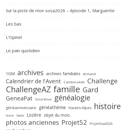
Sur la piste de mon sosa2026 – épisode 1, Marguerite
Les bas
L’Opinel
Le pain quotidien
archives
1GM
archives familiales
Armand
Challenge
Calendrier de l'Avent
Cambessède
famille
ChallengeAZ
Gard
généalogie
GeneaPat
Gourdoux
histoire
généathème
généanniversaire
Hautes-Alpes
Lozère
objet du mois
Isere
Italie
Projet52
photos anciennes
ProjetSosa2020