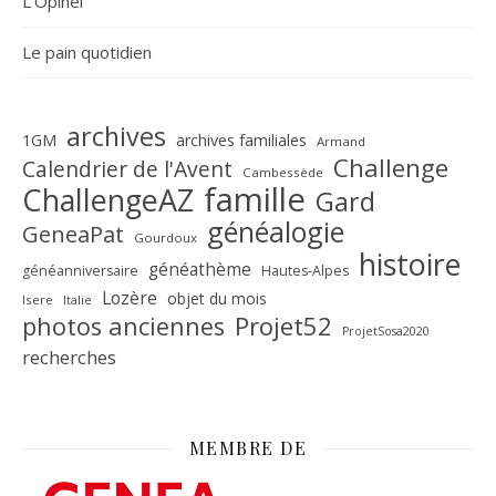
L’Opinel
Le pain quotidien
archives
1GM
archives familiales
Armand
Challenge
Calendrier de l'Avent
Cambessède
famille
ChallengeAZ
Gard
généalogie
GeneaPat
Gourdoux
histoire
généathème
généanniversaire
Hautes-Alpes
Lozère
objet du mois
Isere
Italie
Projet52
photos anciennes
ProjetSosa2020
recherches
MEMBRE DE