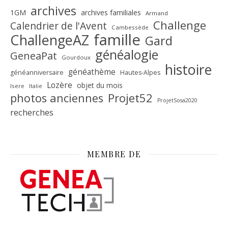
archives
1GM
archives familiales
Armand
Challenge
Calendrier de l'Avent
Cambessède
famille
ChallengeAZ
Gard
généalogie
GeneaPat
Gourdoux
histoire
généathème
généanniversaire
Hautes-Alpes
Lozère
objet du mois
Isere
Italie
Projet52
photos anciennes
ProjetSosa2020
recherches
MEMBRE DE