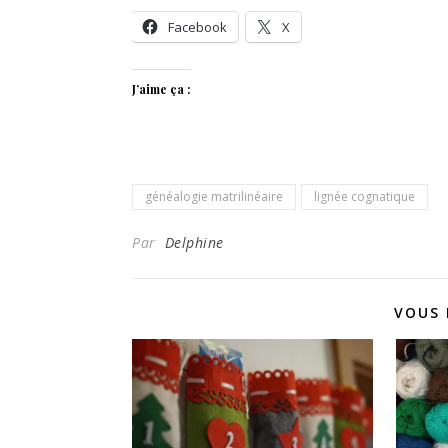
Facebook
X
J’aime ça :
généalogie matrilinéaire
lignée cognatique
Par
Delphine
VOUS 