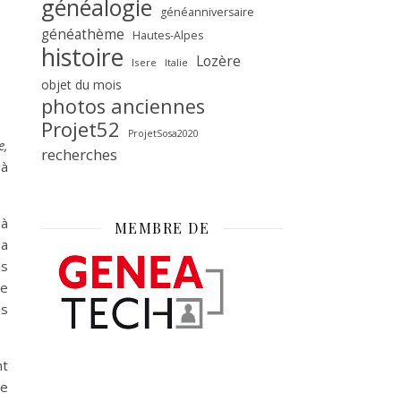
généalogie
généanniversaire
généathème
Hautes-Alpes
histoire
Lozère
Isere
Italie
objet du mois
photos anciennes
Projet52
ProjetSosa2020
e,
recherches
 à
 à
MEMBRE DE
 a
us
de
us
nt
re