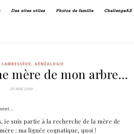
e
Des sites utiles
Photos de famille
ChallengeAZ
,
 CAMBESSÈDE
GÉNÉALOGIE
ne mère de mon arbre…
26 mai 2019
 tweet…
, je suis partie à la recherche de la mère de
ère : ma lignée cognatique, quoi !