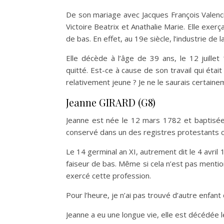
De son mariage avec Jacques François Valencin
Victoire Beatrix et Anathalie Marie. Elle exerç
de bas. En effet, au 19e siècle, l’industrie de l
Elle décède à l’âge de 39 ans, le 12 juillet
quitté. Est-ce à cause de son travail qui étai
relativement jeune ? Je ne le saurais certaine
Jeanne GIRARD (G8)
Jeanne est née le 12 mars 1782 et baptisée
conservé dans un des registres protestants 
Le 14 germinal an XI, autrement dit le 4 avri
faiseur de bas. Même si cela n’est pas mentionn
exercé cette profession.
Pour l’heure, je n’ai pas trouvé d’autre enfant
Jeanne a eu une longue vie, elle est décédée l