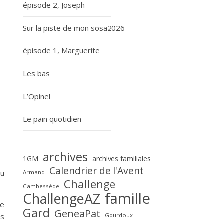
épisode 2, Joseph
Sur la piste de mon sosa2026 –
épisode 1, Marguerite
Les bas
L’Opinel
Le pain quotidien
archives
1GM
archives familiales
Calendrier de l'Avent
au
Armand
Challenge
Cambessède
famille
ChallengeAZ
re
Gard
GeneaPat
es
Gourdoux