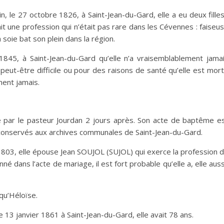
, le 27 octobre 1826, à Saint-Jean-du-Gard, elle a eu deux filles
ait une profession qui n’était pas rare dans les Cévennes : faiseu
a soie bat son plein dans la région.
 1845, à Saint-Jean-du-Gard qu’elle n’a vraisemblablement jama
t peut-être difficile ou pour des raisons de santé qu’elle est mor
ment jamais.
 par le pasteur Jourdan 2 jours après. Son acte de baptême e
conservés aux archives communales de Saint-Jean-du-Gard.
l 1803, elle épouse Jean SOUJOL (SUJOL) qui exerce la profession 
é dans l’acte de mariage, il est fort probable qu’elle a, elle auss
 qu’Héloïse.
e 13 janvier 1861 à Saint-Jean-du-Gard, elle avait 78 ans.