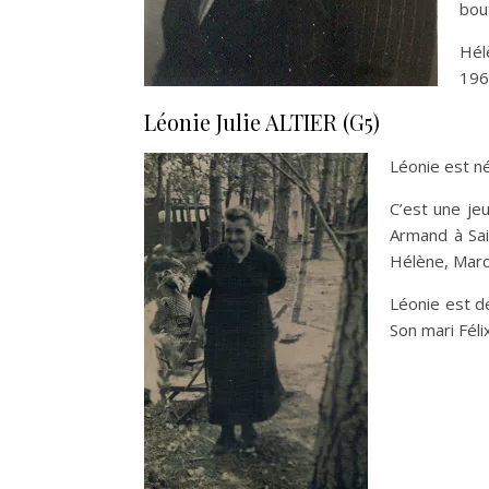
bou
Hél
196
Léonie Julie ALTIER (G5)
Léonie est n
C’est une jeu
Armand à Sai
Hélène, Marce
Léonie est d
Son mari Féli