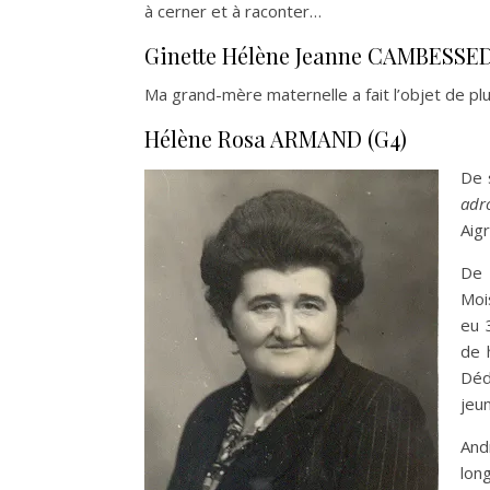
à cerner et à raconter…
Ginette Hélène Jeanne CAMBESSED
Ma grand-mère maternelle a fait l’objet de p
Hélène Rosa ARMAND (G4)
De 
adr
Aig
De 
Mois
eu 
de 
Déd
jeu
And
lon