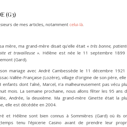
E (G3)
lusieurs de mes articles, notamment
celui-là
.
sa mère, ma grand-mère disait qu’elle était «
très bonne, patient
oite et travailleuse ».
Hélène est née le 11 septembre 1899
remont (Gard).
son mariage avec André Cambessède le 11 décembre 1921
sac-Vallée-Française (Lozère), village d’origine de son père, elle
3 enfants dont l’aîné, Marcel, n’a malheureusement pas vécu pl
huit mois. La semaine prochaine, nous allons fêter les 95 ans 
ée, Andrée, la deuxième. Ma grand-mère Ginette était la pl
ne, elle est décédée en 2004.
ré et Hélène sont bien connus à Sommières (Gard) où ils o
gtemps tenu l’épicerie Casino avant de prendre leur prop