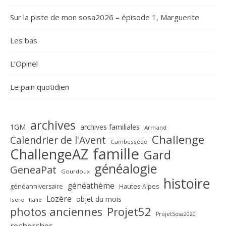
Sur la piste de mon sosa2026 – épisode 1, Marguerite
Les bas
L’Opinel
Le pain quotidien
archives
1GM
archives familiales
Armand
Challenge
Calendrier de l'Avent
Cambessède
famille
ChallengeAZ
Gard
généalogie
GeneaPat
Gourdoux
histoire
généathème
généanniversaire
Hautes-Alpes
Lozère
objet du mois
Isere
Italie
Projet52
photos anciennes
ProjetSosa2020
recherches