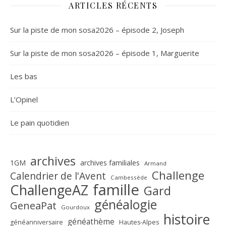
ARTICLES RÉCENTS
Sur la piste de mon sosa2026 – épisode 2, Joseph
Sur la piste de mon sosa2026 – épisode 1, Marguerite
Les bas
L’Opinel
Le pain quotidien
archives
1GM
archives familiales
Armand
Challenge
Calendrier de l'Avent
Cambessède
famille
ChallengeAZ
Gard
généalogie
GeneaPat
Gourdoux
histoire
généathème
généanniversaire
Hautes-Alpes