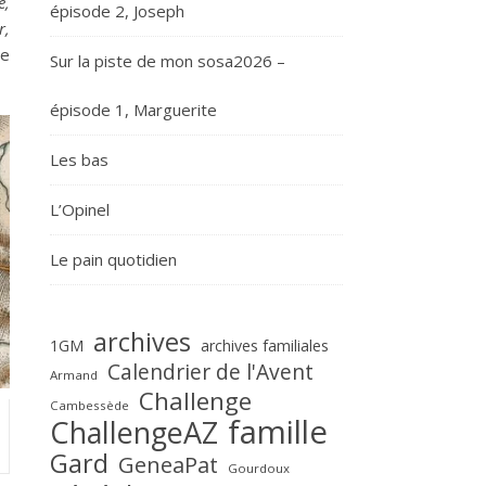
e,
épisode 2, Joseph
r,
de
Sur la piste de mon sosa2026 –
épisode 1, Marguerite
Les bas
L’Opinel
Le pain quotidien
archives
1GM
archives familiales
Calendrier de l'Avent
Armand
Challenge
Cambessède
famille
ChallengeAZ
Gard
GeneaPat
Gourdoux