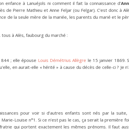
on enfance à Lanuéjols ni comment il fait la connaissance d’
Ann
ès de Pierre Mathieu et Anne Feljar (ou Felgar). C’est donc à Al
ence de la seule mère de la mariée, les parents du marié et le pè
, tous à Alès, faubourg du marché :
 1844 ; elle épouse
Louis Démétrius Allègre
le 15 janvier 1869. 
le, en aurait-elle « hérité » à cause du décès de celle-ci ? Je n’
issances pour voir si d’autres enfants sont nés par la suite,
arie-Louise n°1. Si ce n’est pas le cas, ça serait la première fo
ratrie qui portent exactement les mêmes prénoms. Il faut aus