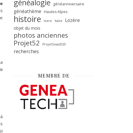
généalogie
e
généanniversaire
ès
généathème
Hautes-Alpes
histoire
re
Lozère
Isere
Italie
objet du mois
photos anciennes
Projet52
ProjetSosa2020
recherches
Sa
ai
MEMBRE DE
 à
is
si