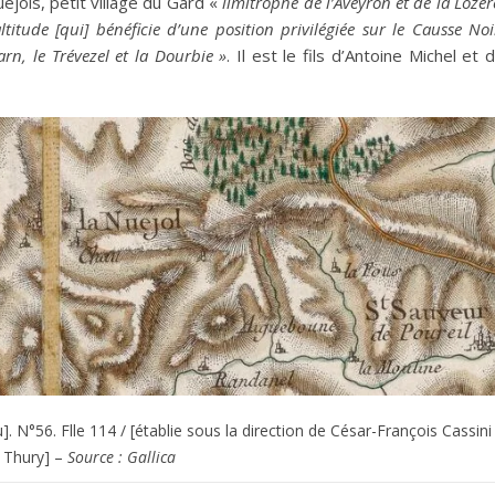
ejols, petit village du Gard «
limitrophe de l’Aveyron et de la Lozèr
itude [qui] bénéficie d’une position privilégiée sur le Causse Noi
arn, le Trévezel et la Dourbie »
. Il est le fils d’Antoine Michel et 
]. N°56. Flle 114 / [établie sous la direction de César-François Cassini
 Thury] –
Source : Gallica