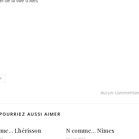
el de la ville d’Alès
re
Aucun commentai
POURRIEZ AUSSI AIMER
me… Lhérisson
N comme… Nîmes
16
16 juin 2016