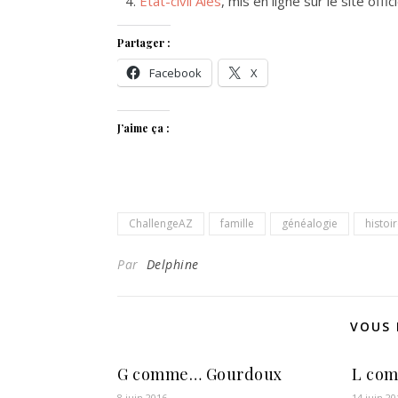
Etat-civil Alès
, mis en ligne sur le site offici
Partager :
Facebook
X
J’aime ça :
ChallengeAZ
famille
généalogie
histoi
Par
Delphine
VOUS 
G comme… Gourdoux
L com
8 juin 2016
14 juin 20