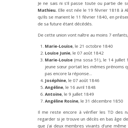
Je ne sais ni s’il passe toute ou partie de s
Mathieu.
Elle est née le 19 février 1818 à Al
qu’ils se marient le 11 février 1840, en prés
de sa future étant décédés.
De cette union vont naître au moins 7 enfants
Marie-Louise
, le 21 octobre 1840
Louise Junie
, le 07 août 1842
Marie-Louise
(ma sosa 51), le 14 juillet
jeune sœur portait les mêmes prénoms qu’el
pas encore la réponse…
Joséphine
, le 07 août 1846
Angéline
, le 16 avril 1848
Antoine
, le 9 juillet 1849
Angéline Rosine
, le 31 décembre 1850
Il me reste encore à vérifier les TD des na
regarder si je trouve un décès en bas âge de M
que j’ai deux membres vivants d’une même f