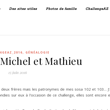
e
Des sites utiles
Photos de famille
ChallengeAZ
,
NGEAZ_2016
GÉNÉALOGIE
ichel et Mathieu
15 juin 2016
 deux frères mais les patronymes de mes sosa 102 et 103… J’
ies sur eux à l’occasion de ce challenge, elles sont encore 