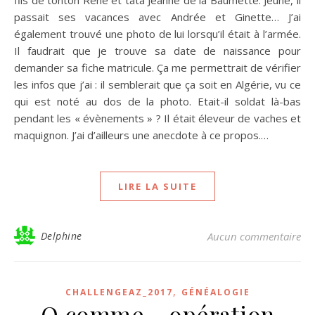
fils de tonton René et tata Jeanne de la Baumette. Jeune, il
passait ses vacances avec Andrée et Ginette… J’ai
également trouvé une photo de lui lorsqu’il était à l’armée.
Il faudrait que je trouve sa date de naissance pour
demander sa fiche matricule. Ça me permettrait de vérifier
les infos que j’ai : il semblerait que ça soit en Algérie, vu ce
qui est noté au dos de la photo. Etait-il soldat là-bas
pendant les « évènements » ? Il était éleveur de vaches et
maquignon. J’ai d’ailleurs une anecdote à ce propos.…
LIRE LA SUITE
Delphine
Aucun commentaire
,
CHALLENGEAZ_2017
GÉNÉALOGIE
O comme… opération