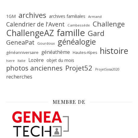
archives
1GM
archives familiales
Armand
Challenge
Calendrier de l'Avent
Cambessède
famille
ChallengeAZ
Gard
généalogie
GeneaPat
Gourdoux
histoire
généathème
généanniversaire
Hautes-Alpes
Lozère
objet du mois
Isere
Italie
Projet52
photos anciennes
ProjetSosa2020
recherches
MEMBRE DE