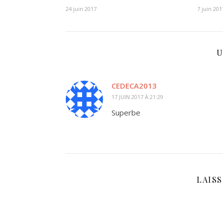
24 juin 2017
7 juin 201
U
CEDECA2013
17 JUIN 2017 À 21:29
Superbe
LAIS