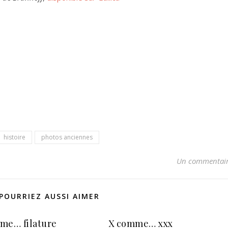
histoire
photos anciennes
Un commentai
POURRIEZ AUSSI AIMER
me… filature
X comme… xxx