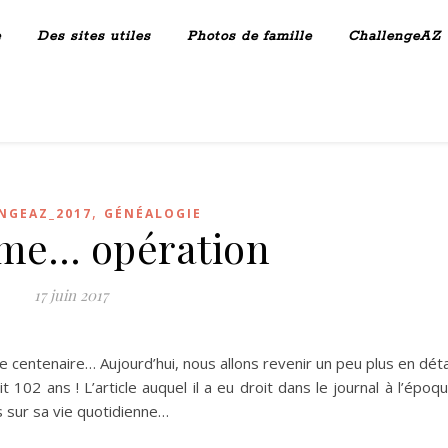
e
Des sites utiles
Photos de famille
ChallengeAZ
,
NGEAZ_2017
GÉNÉALOGIE
me… opération
17 juin 2017
 le centenaire… Aujourd’hui, nous allons revenir un peu plus en déta
ait 102 ans ! L’article auquel il a eu droit dans le journal à l’époq
 sur sa vie quotidienne…