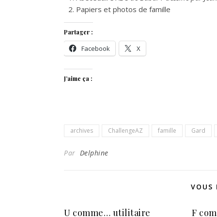
Papiers et photos de famille
Partager :
Facebook
X
J’aime ça :
archives
ChallengeAZ
famille
Gard
Par
Delphine
VOUS 
U comme… utilitaire
F com