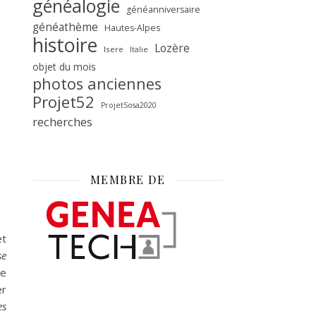
généalogie
généanniversaire
généathème
Hautes-Alpes
histoire
Lozère
Isere
Italie
objet du mois
photos anciennes
Projet52
ProjetSosa2020
recherches
MEMBRE DE
et
se
ne
er
es