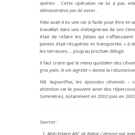
opérés
« . Cette opération ne lui a pas en
démonstrative joie de vivre
« .
Felix avait-il eu une vie si facile pour être en
travaillait dans une châtaigneraie de ses C
était de refaire les
faïsses
qui s’affaissaient
pentes était récupérée et transportée «
à d
les terrasses…. jusqu’au prochain déluge.
Il faut croire que le menu quotidien des céve
gros pain, le vin aigrelet
» donne la robustesse n
NB. Aujourd’hui, les épisodes cévenols – 
attention car ils peuvent avoir des répercussi
Sommières, notamment en 2002 puis en 200
Sources :
Abécédaire
ABC de Babar / dessiné par Jea