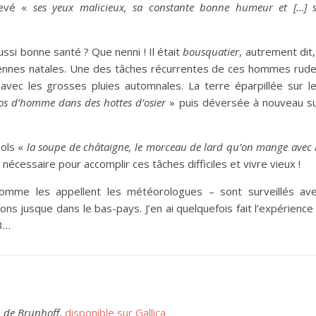
levé «
ses yeux malicieux, sa constante bonne humeur et […] 
 aussi bonne santé ? Que nenni ! Il était
bousquatier
, autrement dit, 
évennes natales. Une des tâches récurrentes de ces hommes rud
 avec les grosses pluies automnales. La terre éparpillée sur l
os d’homme dans des hottes d’osier
» puis déversée à nouveau s
nols «
la soupe de châtaigne, le morceau de lard qu’on mange avec 
écessaire pour accomplir ces tâches difficiles et vivre vieux !
comme les appellent les météorologues – sont surveillés av
ons jusque dans le bas-pays. J’en ai quelquefois fait l’expérience
3…
n de Brunhoff
,
disponible sur Gallica