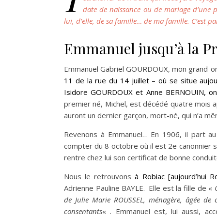
date de naissance ou de mariage d’une p
lui, d’elle, de sa famille… de ma famille. C’est par
Emmanuel jusqu’à la P
Emmanuel Gabriel GOURDOUX, mon grand-oncle
11 de la rue du 14 juillet – où se situe aujour
Isidore GOURDOUX et Anne BERNOUIN, ont d
premier né, Michel, est décédé quatre mois ap
auront un dernier garçon, mort-né, qui n’a 
Revenons à Emmanuel… En 1906, il part au se
compter du 8 octobre où il est 2e canonnier se
rentre chez lui son certificat de bonne condui
Nous le retrouvons
à Robiac [aujourd’hui R
Adrienne Pauline BAYLE. Elle est la fille de «
de Julie Marie ROUSSEL, ménagère, âgée de 
consentants
« . Emmanuel est, lui aussi, a