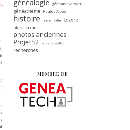
généalogie
généanniversaire
de
généathème
Hautes-Alpes
histoire
Lozère
Isere
Italie
objet du mois
photos anciennes
Projet52
n°
ProjetSosa2020
s,
recherches
ur
ls
MEMBRE DE
 à
Il
ec
et
et
nt