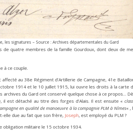
, les signatures – Source : Archives départementales du Gard
es de quatre membres de la famille Gourdoux, dont deux de m
e à ce couple.
t affecté au 38e Régiment d’Artillerie de Campagne, 41e Bataillo
obre 1914 et le 10 juillet 1915, lui ouvre les droits à la carte 
si les archives du Gard ont conservé quelque chose à ce propos… D
, il est détaché au titre des forges d’Alais. Il est ensuite «
clas
de campagne en qualité de manoeuvre à la compagnie PLM à Nîmes
« , 
t-elle due au fait que son frère,
Joseph
, est employé du PLM ?
obligation militaire le 15 octobre 1934.