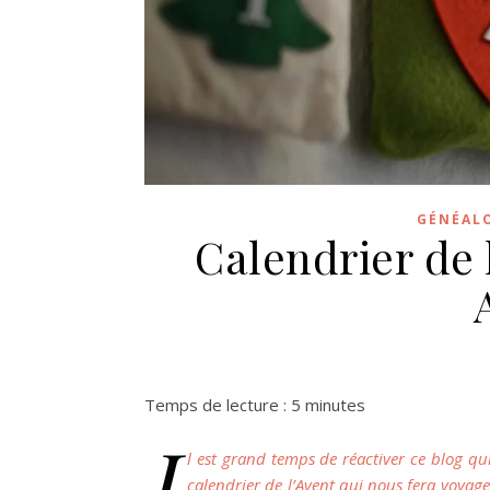
GÉNÉAL
Calendrier de
Temps de lecture :
5
minutes
I
l est grand temps de réactiver ce blog qu
calendrier de l’Avent qui nous fera voyager 