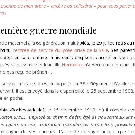
ersonne de mon arbre – ancêtre ou collatéral – pour vous parler 
ti !
remière guerre mondiale
 maternel à la 6e génération, naît à
Alès, le 29 juillet 1885 au 
d’hui l’
entrée de service du lycée privé de la Salle
. Ses parent
éjà eu sept enfants mais seuls cinq sont encore en vie
: le
rès sa naissance et leur fille
Hermance
n’a vécu que deux ans. I
même pas reçu de prénom…
rvice militaire. Il est incorporé au 38e Régiment d’Artillerie
rvant. Il est envoyé dans la disponibilité le 25 septembre 1908. 
te en poche.
obiac-Rochessadoule]
, le 15 décembre 1910, où il convole av
Gaston BAYLE, employé au chemin de fer, âgé de cinquante six ans 
cinquante un ans
,
demeurant ensemble au même lieu, présents 
ccompagné de ses parents. L’acte de mariage indique que so