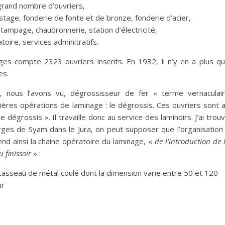
 grand nombre d’ouvriers,
ustage, fonderie de fonte et de bronze, fonderie d’acier,
tampage, chaudronnerie, station d’électricité,
toire, services adminitratifs.
es compte 2323 ouvriers inscrits. En 1932, il n’y en a plus q
es.
, nous l’avons vu, dégrossisseur de fer « terme vernaculai
ières opérations de laminage : le dégrossis. Ces ouvriers sont 
égrossis ». Il travaille donc au service des laminoirs. J’ai trou
forges de Syam dans le Jura, on peut supposer que l’organisation
nd ainsi la chaine opératoire du laminage, «
de l’introduction de 
u finissoir
» :
d tasseau de métal coulé dont la dimension varie entre 50 et 120
ur