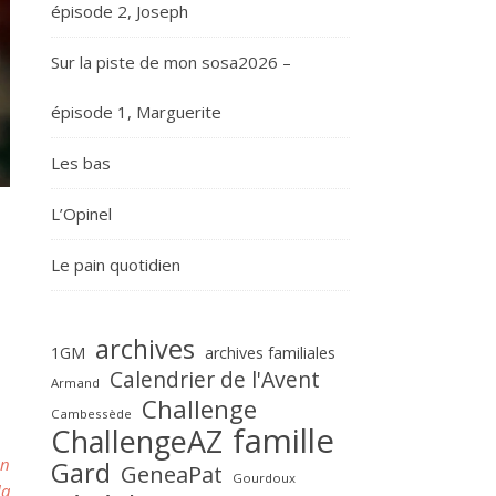
épisode 2, Joseph
Sur la piste de mon sosa2026 –
épisode 1, Marguerite
Les bas
L’Opinel
Le pain quotidien
archives
1GM
archives familiales
Calendrier de l'Avent
Armand
Challenge
Cambessède
famille
ChallengeAZ
un
Gard
GeneaPat
Gourdoux
la