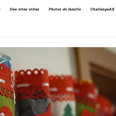
e
Des sites utiles
Photos de famille
ChallengeAZ