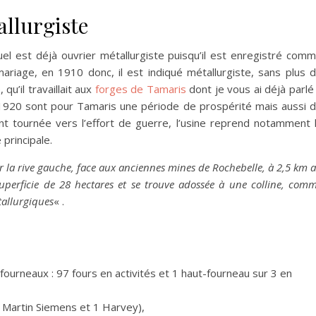
llurgiste
l est déjà ouvrier métallurgiste puisqu’il est enregistré com
ariage, en 1910 donc, il est indiqué métallurgiste, sans plus 
qu’il travaillait aux
forges de Tamaris
dont je vous ai déjà parlé
 1920 sont pour Tamaris une période de prospérité mais aussi 
nt tournée vers l’effort de guerre, l’usine reprend notamment 
 principale.
ur la rive gauche, face aux anciennes mines de Rochebelle, à 2,5 km 
 superficie de 28 hectares et se trouve adossée à une colline, com
tallurgiques
« .
-fourneaux : 97 fours en activités et 1 haut-fourneau sur 3 en
(2 Martin Siemens et 1 Harvey),