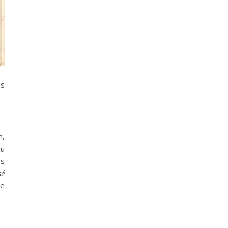
es
n,
du
ès
sé
le