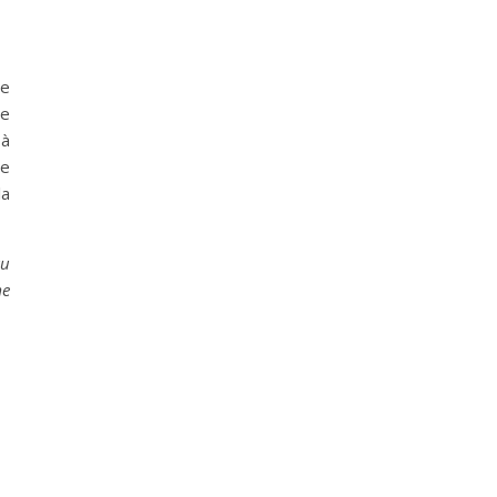
me
de
 à
de
la
au
me