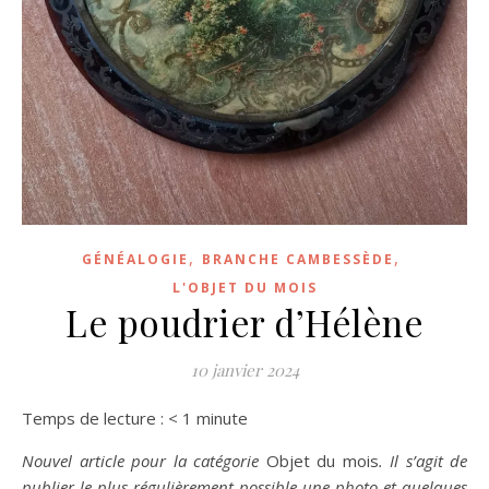
,
,
GÉNÉALOGIE
BRANCHE CAMBESSÈDE
L'OBJET DU MOIS
Le poudrier d’Hélène
10 janvier 2024
Temps de lecture :
< 1
minute
Nouvel article pour la catégorie
Objet du mois
.
Il s’agit de
publier le plus régulièrement possible une photo et quelques