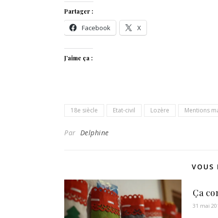
Partager :
Facebook
X
J’aime ça :
18e siècle
Etat-civil
Lozère
Mentions ma
Par
Delphine
VOUS 
Ça co
31 mai 20