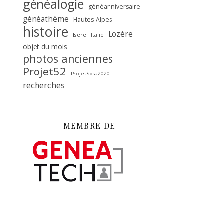
généalogie
généanniversaire
généathème
Hautes-Alpes
histoire
Lozère
Isere
Italie
objet du mois
photos anciennes
Projet52
ProjetSosa2020
recherches
MEMBRE DE