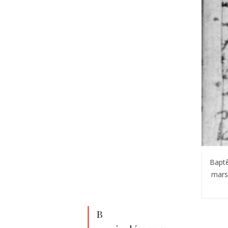
Baptê
mars 
B