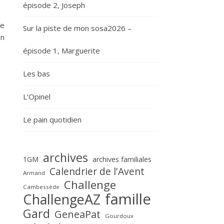
épisode 2, Joseph
se
Sur la piste de mon sosa2026 –
en
épisode 1, Marguerite
Les bas
L’Opinel
Le pain quotidien
archives
1GM
archives familiales
Calendrier de l'Avent
Armand
Challenge
Cambessède
famille
ChallengeAZ
Gard
GeneaPat
Gourdoux