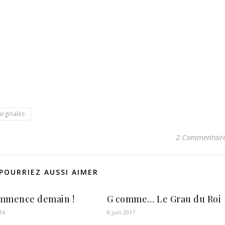
rginales
2 Commentair
POURRIEZ AUSSI AIMER
mmence demain !
G comme… Le Grau du Roi
16
8 juin 2017