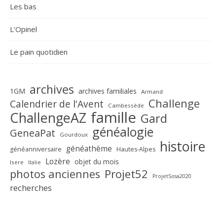
Les bas
L’Opinel
Le pain quotidien
archives
1GM
archives familiales
Armand
Challenge
Calendrier de l'Avent
Cambessède
famille
ChallengeAZ
Gard
généalogie
GeneaPat
Gourdoux
histoire
généathème
généanniversaire
Hautes-Alpes
Lozère
objet du mois
Isere
Italie
Projet52
photos anciennes
ProjetSosa2020
recherches