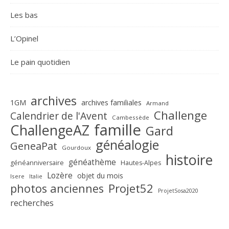
Les bas
L’Opinel
Le pain quotidien
archives
1GM
archives familiales
Armand
Challenge
Calendrier de l'Avent
Cambessède
famille
ChallengeAZ
Gard
généalogie
GeneaPat
Gourdoux
histoire
généathème
généanniversaire
Hautes-Alpes
Lozère
objet du mois
Isere
Italie
Projet52
photos anciennes
ProjetSosa2020
recherches