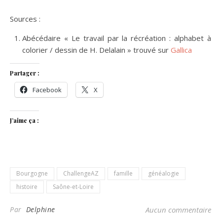
Sources :
Abécédaire « Le travail par la récréation : alphabet à
colorier / dessin de H. Delalain » trouvé sur
Gallica
Partager :
Facebook
X
J’aime ça :
Bourgogne
ChallengeAZ
famille
généalogie
histoire
Saône-et-Loire
Par
Delphine
Aucun commentaire