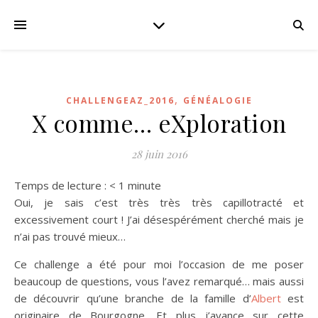
,
CHALLENGEAZ_2016
GÉNÉALOGIE
X comme… eXploration
28 juin 2016
Temps de lecture :
< 1
minute
Oui, je sais c’est très très très capillotracté et
excessivement court ! J’ai désespérément cherché mais je
n’ai pas trouvé mieux…
Ce challenge a été pour moi l’occasion de me poser
beaucoup de questions, vous l’avez remarqué… mais aussi
de découvrir qu’une branche de la famille d’
Albert
est
originaire de Bourgogne. Et plus j’avance sur cette