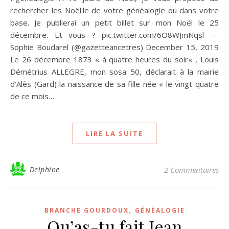
rechercher les Noël·le de votre généalogie ou dans votre
base. Je publierai un petit billet sur mon Noël le 25
décembre. Et vous ? pic.twitter.com/6O8WJmNqsl —
Sophie Boudarel (@gazetteancetres) December 15, 2019
Le 26 décembre 1873 « à quatre heures du soir« , Louis
Démétrius ALLEGRE, mon sosa 50, déclarait à la mairie
d’Alès (Gard) la naissance de sa fille née « le vingt quatre
de ce mois…
LIRE LA SUITE
Delphine
2 Commentaires
,
BRANCHE GOURDOUX
GÉNÉALOGIE
Qu’as-tu fait Jean